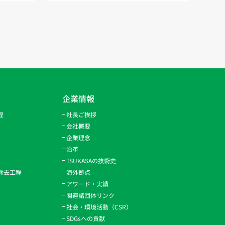
企業情報
程
社長ご挨拶
会社概要
企業理念
沿革
TSUKASAの技術史
除去工程
海外拠点
アワード・実績
関連諸団体リンク
社会・環境活動（CSR）
SDGsへの貢献