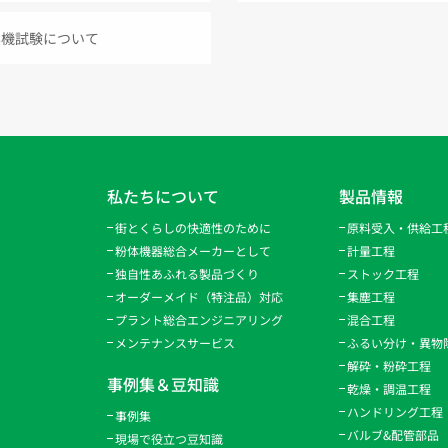
実機試験について
私たちについて
製品情報
街とくらしの快適性のために
原料受入・供給工
粉体機器総合メーカーとして
計量工程
独自性あふれる製品づくり
ストック工程
オーダーメイド（特注品）対応
集塵工程
プラント総合エンジニアリング
混合工程
メンテナンスサービス
ふるい分け・異物
解砕・粉砕工程
事例集＆豆知識
乾燥・調温工程
ハンドリング工程
事例集
バルブ&配管部品
現場で役立つ豆知識