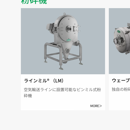
ウェーブ
ラインミル®︎ （LM）
独自の粉
空気輸送ラインに設置可能なピンミル式粉
砕機
MORE＞