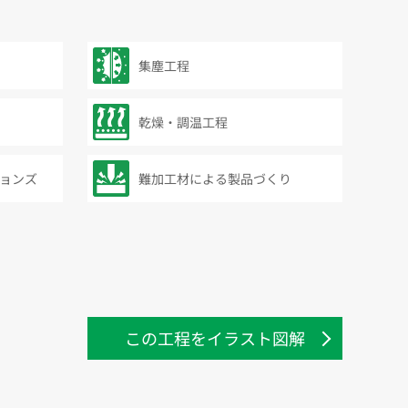
集塵工程
乾燥・調温工程
ョンズ
難加工材による製品づくり
この工程をイラスト図解