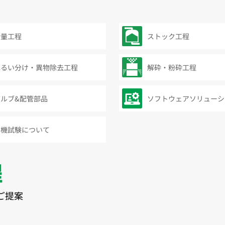
計量工程
ストック工程
ふるい分け・異物除去工程
解砕・粉砕工程
バルブ&配管部品
ソフトウェアソリューシ
実機試験について
程
ご提案