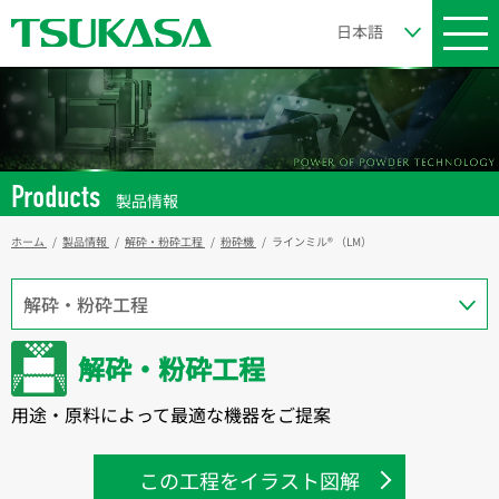
Products
製品情報
ホーム
製品情報
解砕・粉砕工程
粉砕機
ラインミル®︎ （LM）
解砕・粉砕工程
用途・原料によって最適な機器をご提案
この工程をイラスト図解