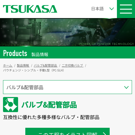
Products
製品情報
ホーム
製品情報
バルブ&配管部品
二方切換バルブ
パウチェンジ・シンプル・手動L型（PC-SLH）
バルブ&配管部品
互換性に優れた多種多様なバルブ・配管部品
この工程をイラスト図解