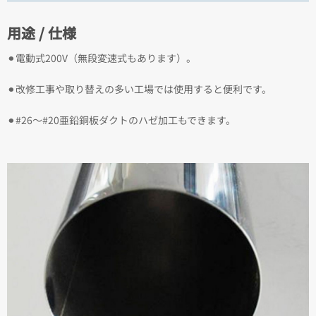
用途 / 仕様
⚫︎電動式200V（無段変速式もあります）。
⚫︎改修工事や取り替えの多い工場では使用すると便利です。
⚫︎#26～#20亜鉛銅板ダクトのハゼ加工もできます。