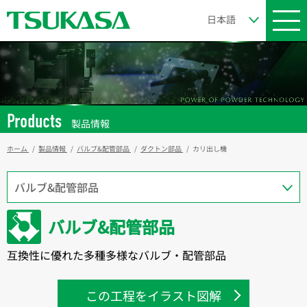
Products
製品情報
ホーム
製品情報
バルブ&配管部品
ダクトン部品
カリ出し機
バルブ&配管部品
互換性に優れた多種多様なバルブ・配管部品
この工程をイラスト図解