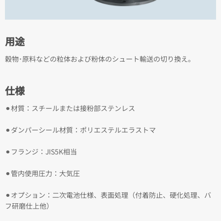
用途
穀物･原料などの粒体および粉体のシュート輸送の切り換え。
仕様
⚫︎材質：スチールまたは接粉部ステンレス
⚫︎ダンパーシール材質：ポリエステルエラストマ
⚫︎フランジ：JIS5K相当
⚫︎管内使用圧力：大気圧
⚫︎オプション：二次電池仕様、表面処理（付着防止、硬化処理、バ
フ研磨仕上他）