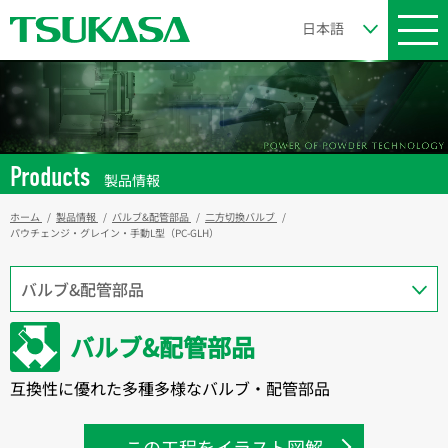
Products
製品情報
ホーム
製品情報
バルブ&配管部品
二方切換バルブ
パウチェンジ・グレイン・手動L型（PC-GLH）
バルブ&配管部品
互換性に優れた多種多様なバルブ・配管部品
この工程をイラスト図解