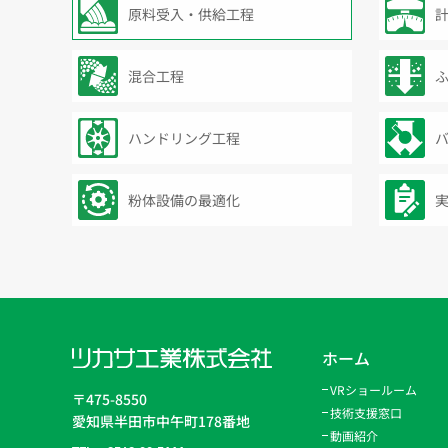
原料受入・供給工程
混合工程
ハンドリング工程
粉体設備の最適化
ホーム
VRショールーム
〒475-8550
技術支援窓口
愛知県半田市中午町178番地
動画紹介