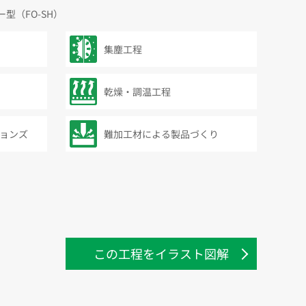
型（FO-SH）
集塵工程
乾燥・調温工程
ョンズ
難加工材による製品づくり
この工程をイラスト図解