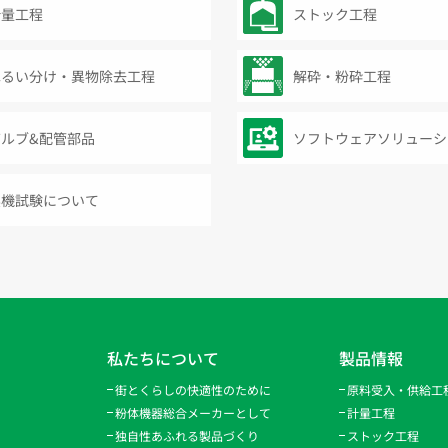
計量工程
ストック工程
ふるい分け・異物除去工程
解砕・粉砕工程
バルブ&配管部品
ソフトウェアソリューシ
実機試験について
私たちについて
製品情報
街とくらしの快適性のために
原料受入・供給工
粉体機器総合メーカーとして
計量工程
独自性あふれる製品づくり
ストック工程