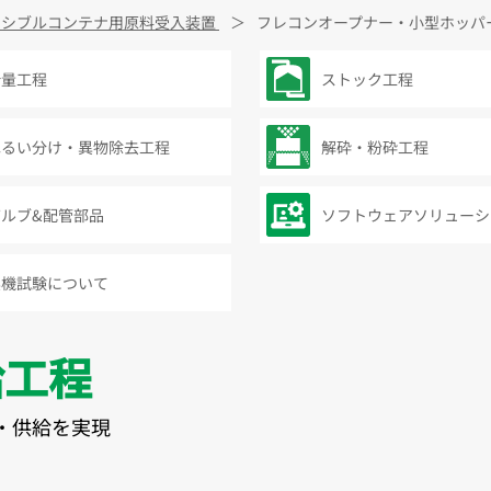
キシブルコンテナ用原料受入装置
フレコンオープナー・小型ホッパー
計量工程
ストック工程
ふるい分け・異物除去工程
解砕・粉砕工程
バルブ&配管部品
ソフトウェアソリューシ
実機試験について
給工程
・供給を実現