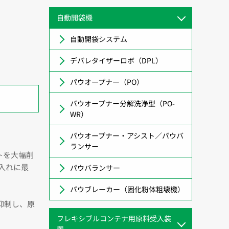
自動開袋機
自動開袋システム
デパレタイザーロボ（DPL）
パウオープナー（PO）
パウオープナー分解洗浄型（PO-
WR）
パウオープナー・アシスト／パウバ
ランサー
トを大幅削
入れに最
パウバランサー
パウブレーカー（固化粉体粗壊機）
抑制し、原
フレキシブルコンテナ用原料受入装