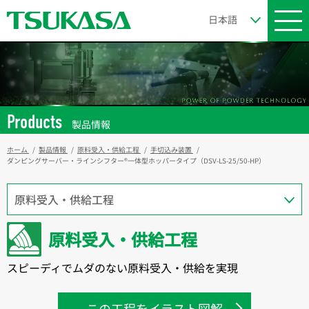
Products
製品情報
ホーム
製品情報
原料受入・供給工程
手切込み装置
ダンピングサーバー・ラインシフター®一体型ホッパータイプ（DSV-LS-25/50-HP）
原料受入・供給工程
スピーディでムダのない原料受入・供給を実現
この工程をイラスト図解