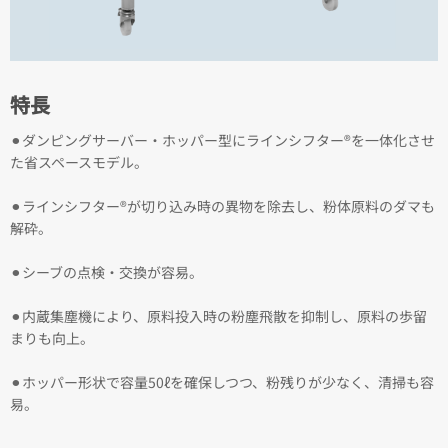
特長
⚫︎ダンピングサーバー・ホッパー型にラインシフター®を一体化させ
た省スペースモデル。
⚫︎ラインシフター®が切り込み時の異物を除去し、粉体原料のダマも
解砕。
⚫︎シーブの点検・交換が容易。
⚫︎内蔵集塵機により、原料投入時の粉塵飛散を抑制し、原料の歩留
まりも向上。
⚫︎ホッパー形状で容量50ℓを確保しつつ、粉残りが少なく、清掃も容
易。