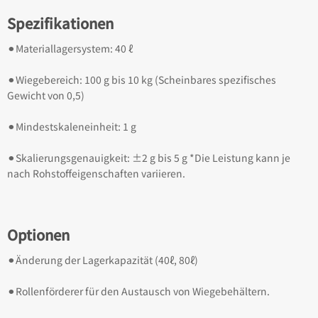
Spezifikationen
⚫︎Materiallagersystem: 40 ℓ
⚫︎Wiegebereich: 100 g bis 10 kg (Scheinbares spezifisches
Gewicht von 0,5)
⚫︎Mindestskaleneinheit: 1 g
⚫︎Skalierungsgenauigkeit: ±2 g bis 5 g *Die Leistung kann je
nach Rohstoffeigenschaften variieren.
Optionen
⚫︎Änderung der Lagerkapazität (40ℓ, 80ℓ)
⚫︎Rollenförderer für den Austausch von Wiegebehältern.