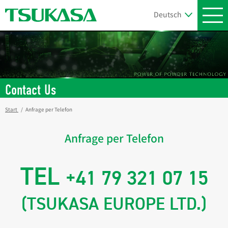
Contact Us
Start
Anfrage per Telefon
Anfrage per Telefon
TEL
+41 79 321 07 15
(TSUKASA EUROPE LTD.)