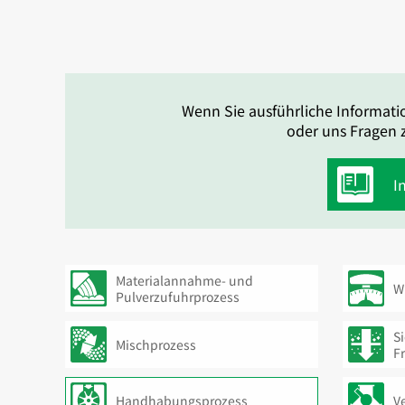
Wenn Sie ausführliche Informati
oder uns Fragen z
I
Materialannahme- und
W
Pulverzufuhrprozess
S
Mischprozess
F
Handhabungsprozess
Ve