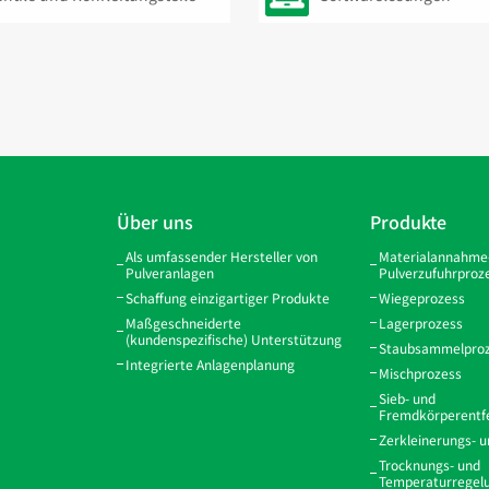
Über uns
Produkte
Als umfassender Hersteller von
Materialannahme
Pulveranlagen
Pulverzufuhrproz
Schaffung einzigartiger Produkte
Wiegeprozess
Maßgeschneiderte
Lagerprozess
(kundenspezifische) Unterstützung
Staubsammelpro
Integrierte Anlagenplanung
Mischprozess
Sieb- und
Fremdkörperentf
Zerkleinerungs- 
Trocknungs- und
Temperaturregel