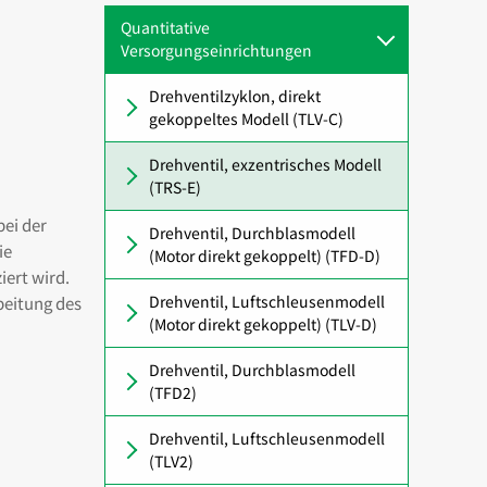
Quantitative
Versorgungseinrichtungen
Drehventilzyklon, direkt
gekoppeltes Modell (TLV-C)
Drehventil, exzentrisches Modell
(TRS-E)
bei der
Drehventil, Durchblasmodell
ie
(Motor direkt gekoppelt) (TFD-D)
iert wird.
Drehventil, Luftschleusenmodell
beitung des
(Motor direkt gekoppelt) (TLV-D)
Drehventil, Durchblasmodell
(TFD2)
Drehventil, Luftschleusenmodell
(TLV2)