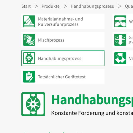
Start
Produkte
Handhabungsprozess
Qua
Materialannahme- und
W
Pulverzufuhrprozess
S
Mischprozess
F
Handhabungsprozess
Ve
Tatsächlicher Gerätetest
Handhabungsp
Konstante Förderung und konsta