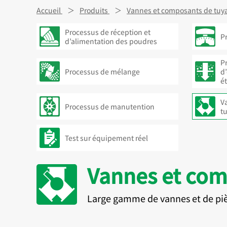
Accueil
Produits
Vannes et composants de tuya
Processus de réception et
P
d’alimentation des poudres
P
Processus de mélange
d
é
V
Processus de manutention
t
Test sur équipement réel
Vannes et com
Large gamme de vannes et de pièc