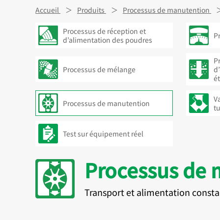
Accueil
Produits
Processus de manutention
Processus de réception et
P
d’alimentation des poudres
P
Processus de mélange
d
é
V
Processus de manutention
t
Test sur équipement réel
Processus de 
Transport et alimentation consta