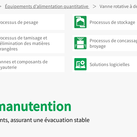
Équipements d’alimentation quantitative
Vanne rotative à d
rocessus de pesage
Processus de stockage
rocessus de tamisage et
Processus de concassag
’élimination des matières
broyage
trangères
annes et composants de
Solutions logicielles
uyauterie
manutention
nts, assurant une évacuation stable