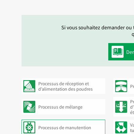
Si vous souhaitez demander ou t
q
Dem
Processus de réception et
P
d’alimentation des poudres
P
Processus de mélange
d
é
V
Processus de manutention
t